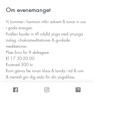
Om evenemanget
Vi kommer i harmoni inför advent & tonar in oss 
i goda energier.
Kvällen bjuder in till rofylld yoga med yinyoga 
inslag, chakrameditationer & guidade 
meditationer.
Plats finns för 9 deltagare
Kl 17.30-20.00
Kostnad 300 kr
Kom gärna lite innan klass & landa i tid & rum 
& mentalt gör dig redo för din yogaklass.  
Visa mer
Prenumerera på inspirationsbrevet