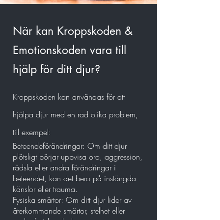
När kan Kroppskoden &
Emotionskoden vara till
hjälp för ditt djur?
Kroppskoden kan användas för att
hjälpa djur med en rad olika problem,
till exempel:
Beteendeförändringar: Om ditt djur
plötsligt börjar uppvisa oro, aggression,
rädsla eller andra förändringar i
beteendet, kan det bero på instängda
känslor eller trauma.
Fysiska smärtor: Om ditt djur lider av
återkommande smärtor, stelhet eller