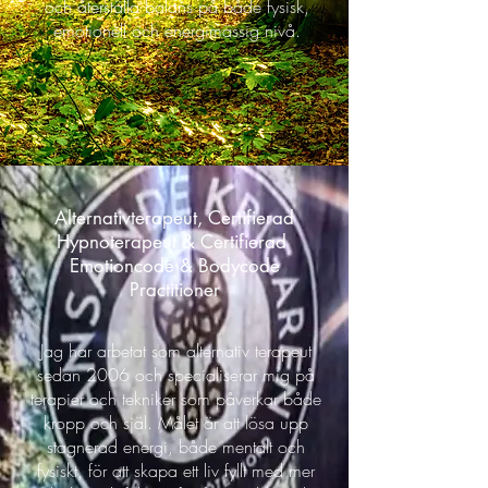
och återställa balans på både fysisk,
emotionell och energimässig nivå.
Alternativterapeut, Certifierad
Hypnoterapeut & Certifierad
Emotioncode & Bodycode
Practitioner
Jag har arbetat som alternativ terapeut
sedan 2006 och specialiserar mig på
terapier och tekniker som påverkar både
kropp och själ. Målet är att lösa upp
stagnerad energi, både mentalt och
fysiskt, för att skapa ett liv fyllt med mer