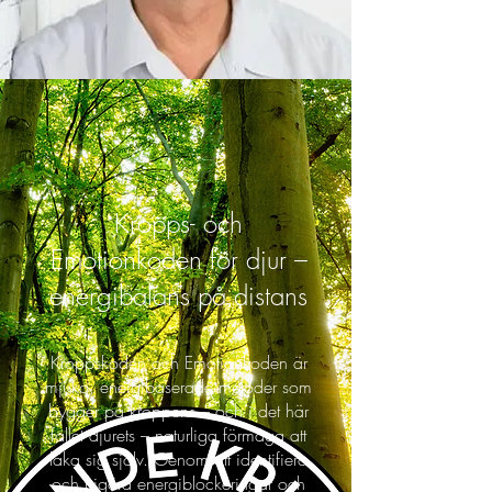
Kropps- och
Emotionkoden för djur –
energibalans på distans
Kroppskoden och Emotionkoden är
mjuka, energibaserade metoder som
bygger på kroppens – och i det här
fallet djurets – naturliga förmåga att
läka sig själv. Genom att identifiera
och frigöra energiblockeringar och