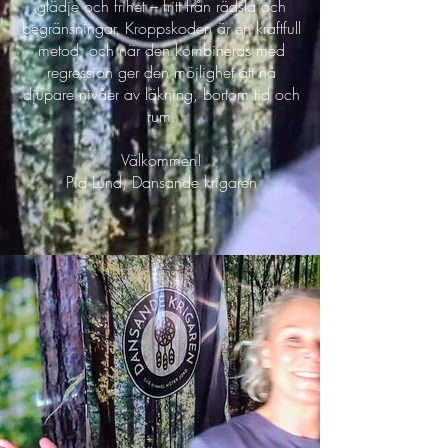
glädje och frihet – fritt från rädsla och
begränsningar. Kroppskoden är en kraftfull
metod, och när den kombineras med
regression ger den möjlighet att nå
djupare nivåer av läkning, bortom tid och
rum.
Välkommen!
Pia Lund, Dansande krigaren