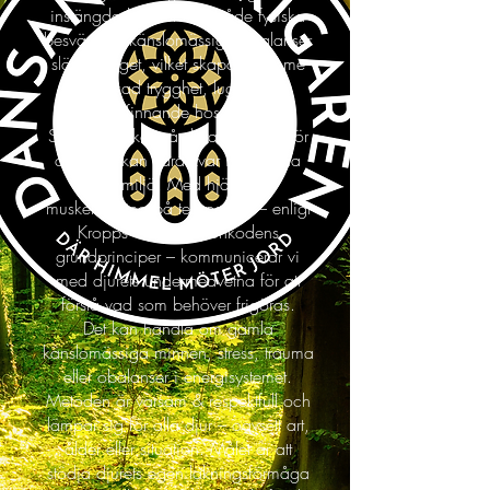
instängda känslor kan både fysiska
besvär och känslomässiga obalanser
släppa taget, vilket skapar utrymme
för ökad trygghet, lugn och
välbefinnande hos djuret.
Sessionen sker på distans, vilket gör
att djuret kan vara kvar i sin lugna
hemmiljö. Med hjälp av
muskeltestning på terapeuten – enligt
Kropps- och Emotionkodens
grundprinciper – kommunicerar vi
med djurets undermedvetna för att
förstå vad som behöver frigöras.
Det kan handla om gamla
känslomässiga minnen, stress, trauma
eller obalanser i energisystemet.
Metoden är varsam & respektfull och
lämpar sig för alla djur – oavsett art,
ålder eller situation. Målet är att
stödja djurets egen läkningsförmåga