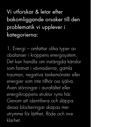
Vi utforskar & letar efter
bakomliggande orsaker till den
problematik vi upplever i
kategorierna:
1. Energi – omfattar olika typer av
obalanser i kroppens energisystem.
Det kan handla om instängda känslor
som fastnat i vävnaderna, gamla
trauman, negativa tankemönster eller
energier som inte tillhör oss själva.
Även störningar i aurafältet eller
energikroppens struktur ryms här.
Genom att identifiera och släppa
dessa blockeringar skapas mer
utrymme för lätthet, flöde och inre
klarhet.