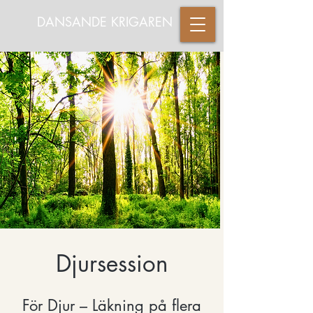
DANSANDE KRIGAREN
Djursession
​För Djur – Läkning på flera