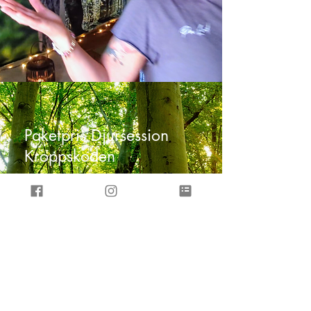
Paketpris Djursession
Kroppskoden
En investering i livskvalitet.
_______________
1 session 1000 kr
Förmånligt paket för djur:
3 sessioner: 2700 kr (900 kr per session)