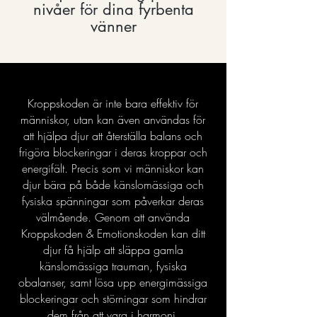
nivåer för dina fyrbenta
vänner
Kroppskoden är inte bara effektiv för
människor, utan kan även användas för
att hjälpa djur att återställa balans och
frigöra blockeringar i deras kroppar och
energifält. Precis som vi människor kan
djur bära på både känslomässiga och
fysiska spänningar som påverkar deras
välmående. Genom att använda
Kroppskoden & Emotionskoden kan ditt
djur få hjälp att släppa gamla
känslomässiga trauman, fysiska
obalanser, samt lösa upp energimässiga
blockeringar och störningar som hindrar
dem från att vara i harmoni.