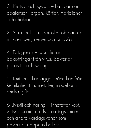
2. Kretsar och system – handlar om
obalanser i organ, körtlar, meridianer
och chakran.
3. Strukturellt – undersöker obalanser i
muskler, ben, nerver och bindväv.
4. Patogener – identifierar
belastningar från virus, bakterier,
parasiter och svamp.
5. Toxiner – kartlägger påverkan från
kemikalier, tungmetaller, mögel och
andra gifter.
6.Livsstil och näring – innefattar kost,
vätska, sömn, rörelse, näringsämnen
och andra vardagsvanor som
påverkar kroppens balans.