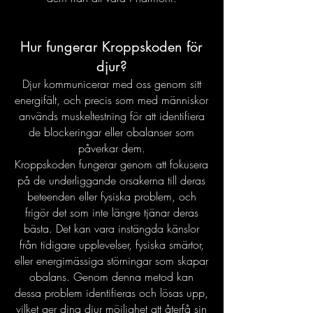
Hur fungerar Kroppskoden för
djur?
Djur kommunicerar med oss genom sitt
energifält, och precis som med människor
används muskeltestning för att identifiera
de blockeringar eller obalanser som
påverkar dem.
Kroppskoden fungerar genom att fokusera
på de underliggande orsakerna till deras
beteenden eller fysiska problem, och
frigör det som inte längre tjänar deras
bästa.
Det kan vara instängda känslor
från tidigare upplevelser, fysiska smärtor,
eller energimässiga störningar som skapar
obalans. Genom denna metod kan
dessa problem identifieras och lösas upp,
vilket ger dina djur möjlighet att återfå sin