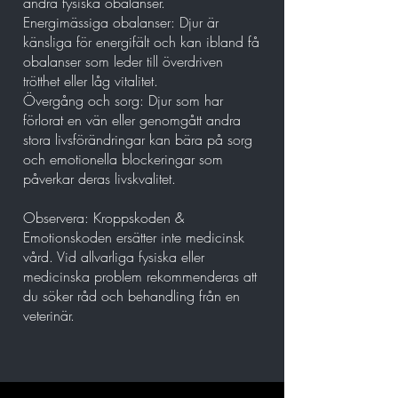
andra fysiska obalanser.
Energimässiga obalanser: Djur är
känsliga för energifält och kan ibland få
obalanser som leder till överdriven
trötthet eller låg vitalitet.
Övergång och sorg: Djur som har
förlorat en vän eller genomgått andra
stora livsförändringar kan bära på sorg
och emotionella blockeringar som
påverkar deras livskvalitet.
Observera: Kroppskoden &
Emotionskoden ersätter inte medicinsk
vård. Vid allvarliga fysiska eller
medicinska problem rekommenderas att
du söker råd och behandling från en
veterinär.