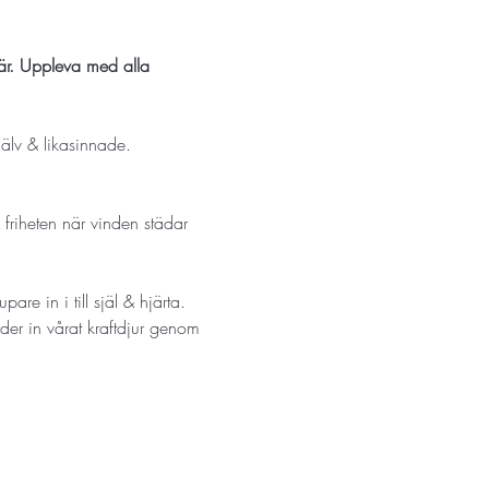
 är. Uppleva med alla 
älv & likasinnade.
 friheten när vinden städar 
 in i till själ & hjärta.

uder in vårat kraftdjur genom 