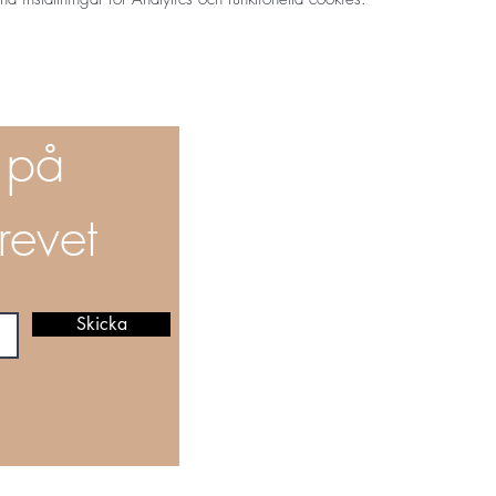
 på
revet
Affärsvägen 8, 45
Tel: 073-98 40 29
kontakt@dansandekrig
Skicka
Hemsidan levereras
2026 Copyright © 
Bankgiro 5870-63
Swish 123 215 90