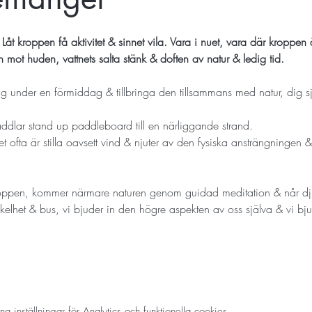
Låt kroppen få aktivitet & sinnet vila. Vara i nuet, vara där kroppen
mot huden, vattnets salta stänk & doften av natur & ledig tid.
 under en förmiddag & tillbringa den tillsammans med natur, dig sj
paddlar stand up paddleboard till en närliggande strand.

et ofta är stilla oavsett vind & njuter av den fysiska ansträngningen &
roppen, kommer närmare naturen genom guidad meditation & når djupare
enkelhet & bus, vi bjuder in den högre aspekten av oss själva & vi bj
inställningar för Analytics och funktionella cookies.