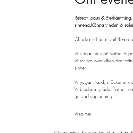
Retreat, paus & återhämtning. 
sinnena.
Känna vinden & solen 
Checka ut från mobil & vardag
Vi startar turen på vattnet & 
Vi rör oss över viken där vattn
Vi yogar i land, sträcker ut k
Vi bjuder in glädje, lätthet, 
Visa mer
Google Maps blockerades på grund av dina 