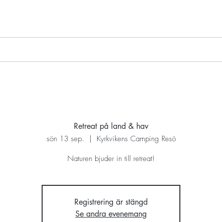
handlingar
Yoga
Vippa livet
Retreat på land & hav
sön 13 sep.
  |  
Kyrkvikens Camping Resö
Naturen bjuder in till retreat!
Registrering är stängd
Se andra evenemang