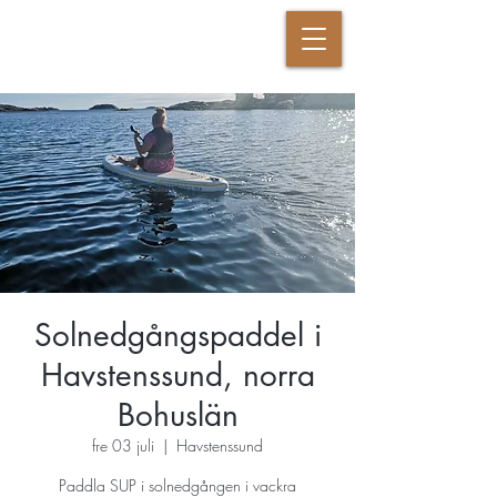
DANSANDE KRIGAREN
Solnedgångspaddel i
Havstenssund, norra
Bohuslän
fre 03 juli
  |  
Havstenssund
Paddla SUP i solnedgången i vackra