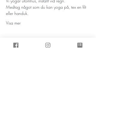
Vi yogar utomhus, inställt vid regn. 
Medtag något som du kan yoga på, tex en filt 
eller handuk. 
Visa mer
Prenumerera på inspirationsbrevet
Skicka
Affärsvägen 8, 457 30 Tanumshede
Tel:
073-98 40 290
,
kontakt@dansandekrigaren.se