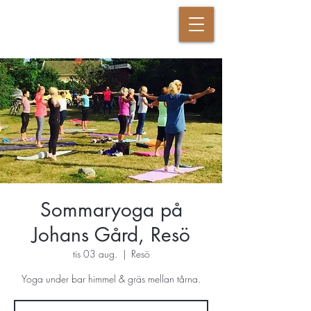
DANSANDE KRIGAREN
Sommaryoga på
Johans Gård, Resö
tis 03 aug.
  |  
Resö
Yoga under bar himmel & gräs mellan tårna.