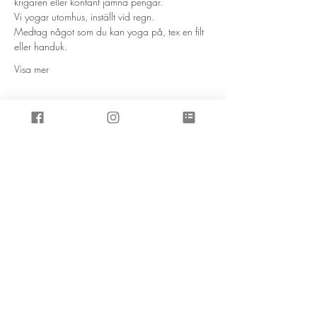
krigaren eller kontant jämna pengar. 
Vi yogar utomhus, inställt vid regn. 
Medtag något som du kan yoga på, tex en filt 
eller handuk. 
Visa mer
Prenumerera på inspirationsbrevet
Skicka
Affärsvägen 8, 457 30 Tanumshede
Tel:
073-98 40 290
,