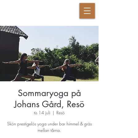
DANSANDE KRIGAREN
Sommaryoga på
Johans Gård, Resö
tis 14 juli
  |  
Resö
Skön prestigelös yoga under bar himmel & gräs
mellan tårna.