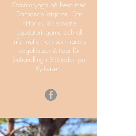
Sommaryoga på Resö med
Dansande krigaren. Där
hittar du de senaste
uppdateringarna och all
information om sommarens
yogaklasser & tider för
behandling i Sjöboden på
Kyrkviken.