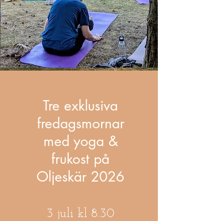
Tre exklusiva
fredagsmornar
med yoga &
frukost på
Oljeskär 2026
3 juli kl 8.30