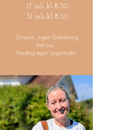
17 juli kl 8.30
31 juli kl 8.30
Drop-in, ingen förbokning
behövs.
Medtag egen yogamatta.