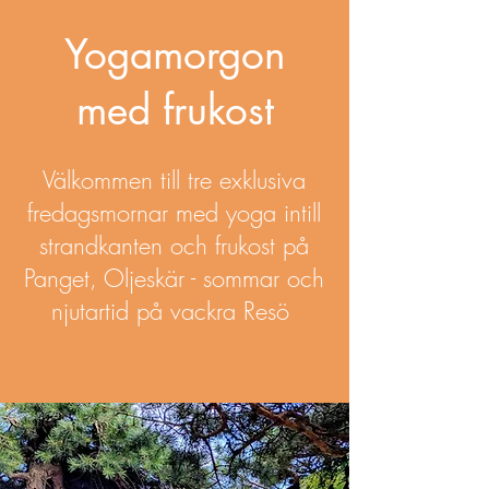
Yogamorgon
med frukost
Välkommen till tre exklusiva
fredagsmornar med yoga intill
strandkanten och frukost på
Panget, Oljeskär - sommar och
njutartid på vackra Resö