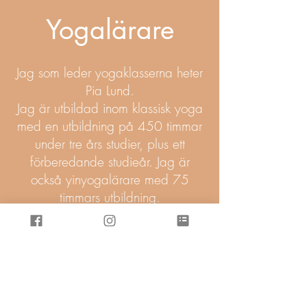
Yogalärare
Jag som leder yogaklasserna heter
Pia Lund.
Jag är utbildad inom klassisk yoga
med en utbildning på 450 timmar
under tre års studier, plus ett
förberedande studieår. Jag är
också yinyogalärare med 75
timmars utbildning.
Att få yoga utomhus under bar
himmel är en sann gåva. Här kan
du känna marken under dina fötter,
omfamnas av naturens ljud och
dofter, och uppleva en extra
dimension av lugn, ro och frihet.