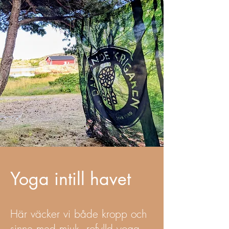
Yoga intill havet
Här väcker vi både kropp och
sinne med mjuk, rofylld yoga