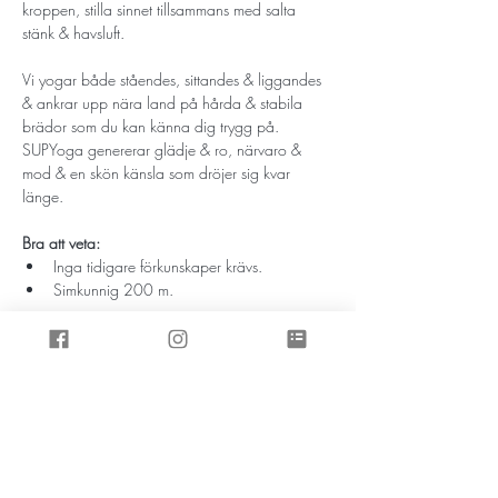
kroppen, stilla sinnet tillsammans med salta 
Vi yogar både ståendes, sittandes & liggandes 
& ankrar upp nära land på hårda & stabila 
brädor som du kan känna dig trygg på.

SUPYoga genererar glädje & ro, närvaro & 
mod & en skön känsla som dröjer sig kvar 
Bra att veta:
Inga tidigare förkunskaper krävs.
Simkunnig 200 m.
Visa mer
Prenumerera på inspirationsbrevet