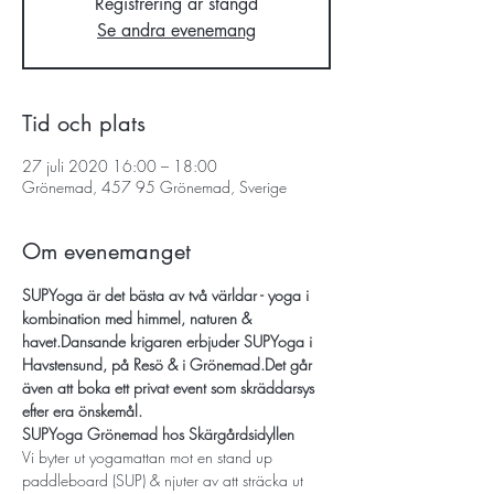
Registrering är stängd
Se andra evenemang
Tid och plats
27 juli 2020 16:00 – 18:00
Grönemad, 457 95 Grönemad, Sverige
Om evenemanget
SUPYoga är det bästa av två världar - yoga i 
kombination med himmel, naturen & 
havet.
Dansande krigaren erbjuder SUPYoga i 
Havstensund, på Resö & i Grönemad.
Det går 
även att boka ett privat event som skräddarsys 
efter era önskemål.
SUPYoga Grönemad hos Skärgårdsidyllen
Vi byter ut yogamattan mot en stand up 
paddleboard (SUP) & njuter av att sträcka ut 