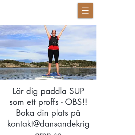
DANSANDE KRIGAREN
Lär dig paddla SUP
som ett proffs - OBS!!
Boka din plats på
kontakt@dansandekrig
aren.se