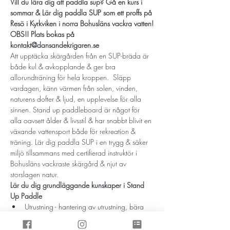
Vill du lära dig att paddla sup? Gå en kurs i 
sommar & Lär dig paddla SUP som ett proffs på 
Resö i Kyrkviken i norra Bohusläns vackra vatten!
OBS!! Plats bokas på 
kontakt@dansandekrigaren.se
Att upptäcka skärgården från en SUP-bräda är 
både kul & avkopplande & ger bra 
allorundträning för hela kroppen.  Släpp 
vardagen, känn värmen från solen, vinden, 
naturens dofter & ljud, en upplevelse för alla 
sinnen. Stand up paddleboard är något för 
alla oavsett ålder & livsstil & har snabbt blivit en 
växande vattensport både för rekreation & 
träning. Lär dig paddla SUP i en trygg & säker 
miljö tillsammans med certifierad instruktör i 
Bohusläns vackraste skärgård & njut av 
storslagen natur.
Lär du dig grundläggande kunskaper i Stand 
Up Paddle
Utrustning - hantering av utrustning, bära 
utrustning
Ställa in rätt längd på paddeln