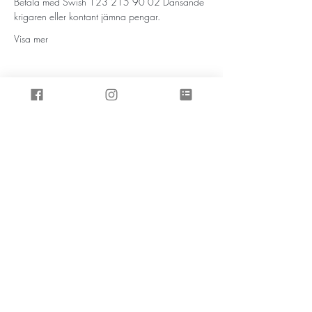
Betala med Swish 123 215 90 02 Dansande 
krigaren eller kontant jämna pengar. 
Visa mer
Prenumerera på inspirationsbrevet
Skicka
Affärsvägen 8, 457 30 Tanumshede
Tel:
073-98 40 290
,
kontakt@dansandekrigaren.se
Hemsidan levereras av Dansande krigaren