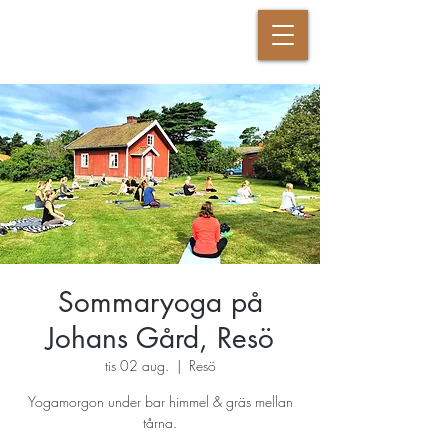
DANSANDE KRIGAREN
Sommaryoga på
Johans Gård, Resö
tis 02 aug.
  |  
Resö
Yogamorgon under bar himmel & gräs mellan
tårna.