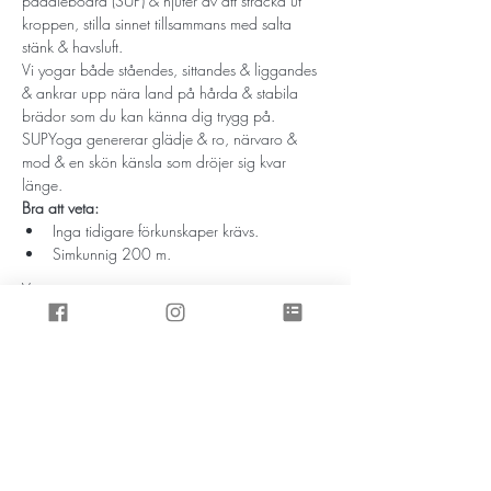
paddleboard (SUP) & njuter av att sträcka ut 
kroppen, stilla sinnet tillsammans med salta 
stänk & havsluft.
Vi yogar både ståendes, sittandes & liggandes 
& ankrar upp nära land på hårda & stabila 
brädor som du kan känna dig trygg på. 
SUPYoga genererar glädje & ro, närvaro & 
mod & en skön känsla som dröjer sig kvar 
länge.
Bra att veta:
Inga tidigare förkunskaper krävs.
Simkunnig 200 m.
Visa mer
Prenumerera på inspirationsbrevet